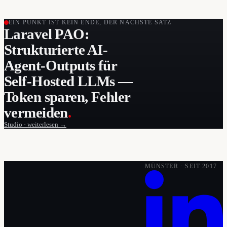
EIN PUNKT IST KEIN ENDE, DER NÄCHSTE SATZ
Laravel PAO:
Strukturierte AI-
Agent-Outputs für
Self-Hosted LLMs —
Token sparen, Fehler
vermeiden
.
Studio · weiterlesen →
MÜNSTER · SEIT 2017