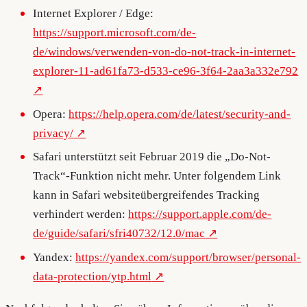
Internet Explorer / Edge:
https://support.microsoft.com/de-
de/windows/verwenden-von-do-not-track-in-internet-
explorer-11-ad61fa73-d533-ce96-3f64-2aa3a332e792
Opera:
https://help.opera.com/de/latest/security-and-
privacy/
Safari unterstützt seit Februar 2019 die „Do-Not-
Track“-Funktion nicht mehr. Unter folgendem Link
kann in Safari websiteübergreifendes Tracking
verhindert werden:
https://support.apple.com/de-
de/guide/safari/sfri40732/12.0/mac
Yandex:
https://yandex.com/support/browser/personal-
data-protection/ytp.html