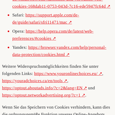
cookies-168dab11-0753-043d-7c16-ede5947fc64d
Safari:
https://support.apple.com/de-
de/guide/safari/sfri11471/mac
Opera:
https://help.opera.com/de/latest/web-
preferences/#cookies
Yandex:
https://browser.yandex.com/help/personal-
data-protection/cookies.html
Weitere Widerspruchsmöglichkeiten finden Sie unter
folgenden Links:
https://www.youronlinechoices.eu/
,
https://youradchoices.ca/en/tools
,
https://optout.aboutads.info/?c=2&lang=EN
und
https://optout.networkadvertising.org/?c=1
.
Wenn Sie das Speichern von Cookies verhindern, kann dies
die ordnungsgemäße Funktion unseres Online-Angebots