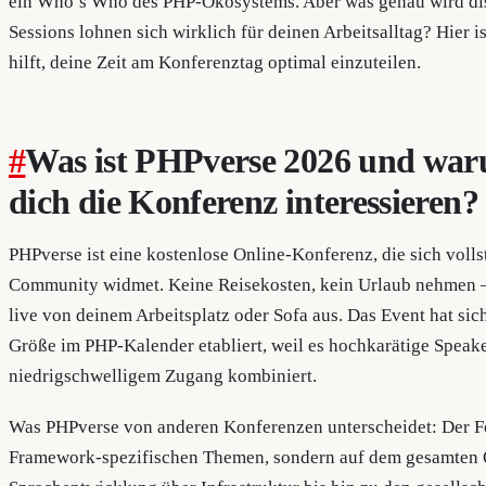
ein Who’s Who des PHP-Ökosystems. Aber was genau wird dis
Sessions lohnen sich wirklich für deinen Arbeitsalltag? Hier is
hilft, deine Zeit am Konferenztag optimal einzuteilen.
#
Was ist PHPverse 2026 und waru
dich die Konferenz interessieren?
PHPverse ist eine kostenlose Online-Konferenz, die sich voll
Community widmet. Keine Reisekosten, kein Urlaub nehmen – 
live von deinem Arbeitsplatz oder Sofa aus. Das Event hat sich 
Größe im PHP-Kalender etabliert, weil es hochkarätige Speake
niedrigschwelligem Zugang kombiniert.
Was PHPverse von anderen Konferenzen unterscheidet: Der Fok
Framework-spezifischen Themen, sondern auf dem gesamten 