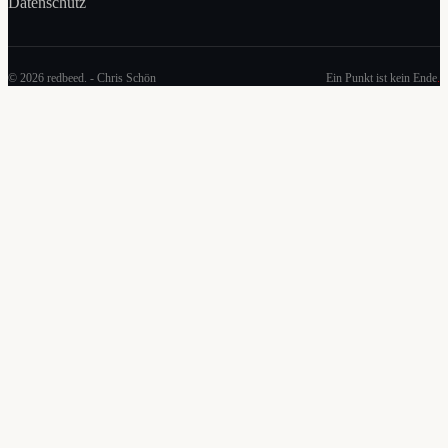
Datenschutz
© 2026 redbeed. - Chris Schön
Ein Punkt ist kein Ende
.