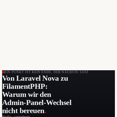
EIN PUNKT IST KEIN ENDE, DER NÄCHSTE SATZ
Von Laravel Nova zu
FilamentPHP:
Warum wir den
Admin-Panel-Wechsel
nicht bereuen
.
Studio · weiterlesen →