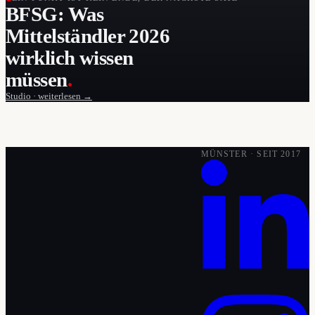
BFSG: Was
Mittelständler 2026
wirklich wissen
müssen
.
Studio · weiterlesen →
MÜNSTER · SEIT 2017