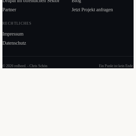
Drupal im öffentlichen Sektor
Blog
Partner
Jetzt Projekt anfragen
RECHTLICHES
Impressum
Datenschutz
© 2026 redbeed. - Chris Schön
Ein Punkt ist kein Ende
.